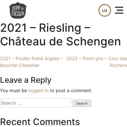
Skip
to
content
2021 – Riesling –
Château de Schengen
Post
2021 – Pouilly-Fumé Argiles –
2022 – Pinot gris – Clos des
Bouchié-Chatellier
Rochers
navigation
Leave a Reply
You must be
logged in
to post a comment.
Search
for:
Recent Comments