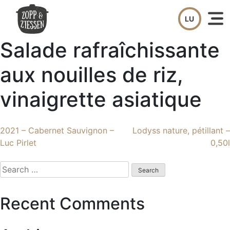
Skip
to
content
Salade rafraîchissante
aux nouilles de riz,
vinaigrette asiatique
Post
2021 – Cabernet Sauvignon –
Lodyss nature, pétillant –
Luc Pirlet
0,50l
navigation
Search
for:
Recent Comments