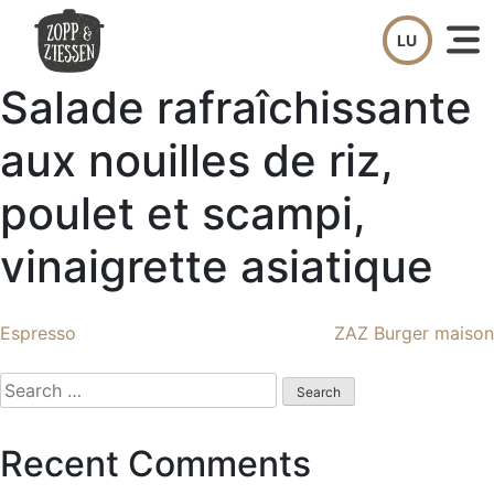
Skip
to
content
Salade rafraîchissante
aux nouilles de riz,
poulet et scampi,
vinaigrette asiatique
Post
Espresso
ZAZ Burger maison
navigation
Search
for:
Recent Comments