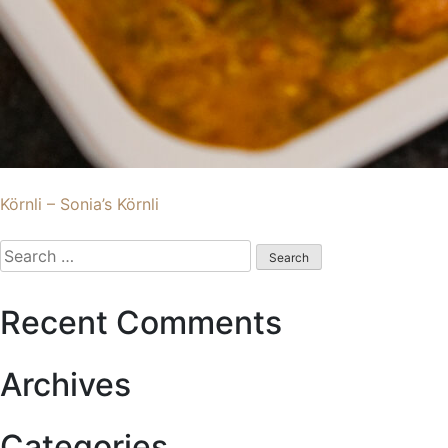
Post
Körnli – Sonia’s Körnli
navigation
Search
for:
Recent Comments
Archives
Categories