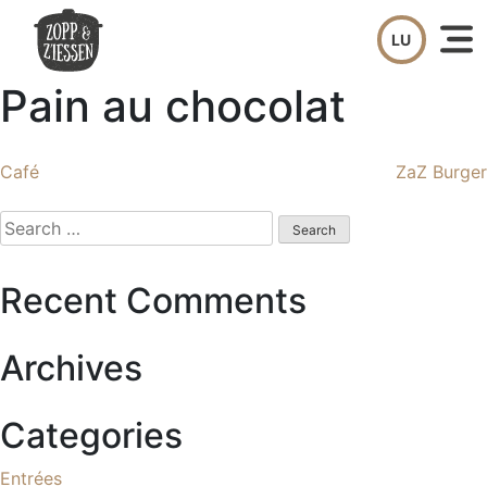
Skip
to
content
Pain au chocolat
Post
Café
ZaZ Burger
navigation
Search
for:
Recent Comments
Archives
Categories
Entrées