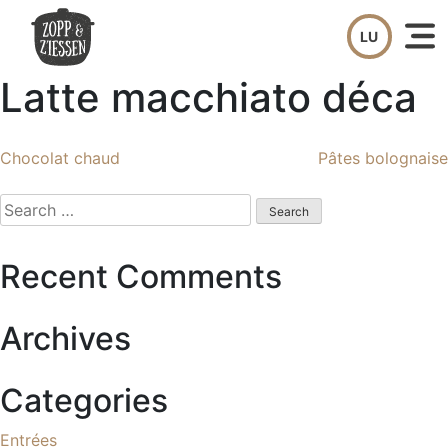
Skip
to
content
Latte macchiato déca
Post
Chocolat chaud
Pâtes bolognaise
navigation
Search
for:
Recent Comments
Archives
Categories
Entrées