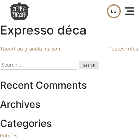
Skip
to
content
Expresso déca
Post
Yaourt au granola maison
Petites frites
navigation
Search
for:
Recent Comments
Archives
Categories
Entrées