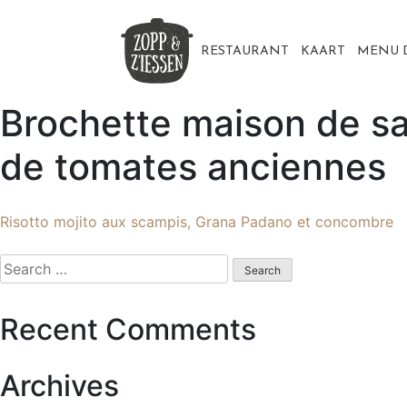
Skip
to
content
RESTAURANT
KAART
MENU 
Brochette maison de sa
de tomates anciennes
Post
Risotto mojito aux scampis, Grana Padano et concombre
navigation
Search
for:
Recent Comments
Archives